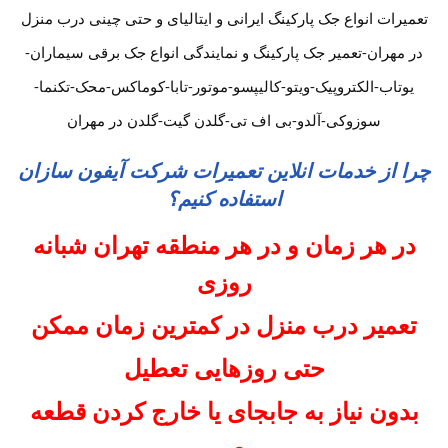
تعمیرات انواع جک پارکینگ ایرانی و ایتالیای و حتی چینی درب منزل
در مهران-تعمیر جک پارکینگ و نمایندگی انواع جک برقی سیماران-
یوتاب-الکتروپیک-ویتو-کالیپسو-موتور-تابا-کوماکس-محک-تکنما-
سوزوکی-آلدو-بی اف تی-گلدن گیت-گلدن در مهران
چرا از خدمات انلاین تعمیرات شرکت آیفون سازان
استفاده کنیم؟
در هر زمان و در هر منطقه تهران شبانه
روزی
تعمیر درب منزل در کمترین زمان ممکن
حتی روزهایی تعطیل
بدون نیاز به جابجای یا خارج کردن قطعه
معیوب