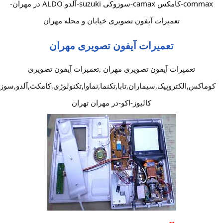
commax-کامکس camax-سوزوکی suzuki-آلدو ALDO در مهران-
تعمیرات آیفون تصویری خیابان و محله مهران
تعمیرات آیفون تصویری مهران
تعمیرات آیفون تصویری مهران ,تعمیرات آیفون تصویری
کوماکس,الکتروپیک,سیماران,تابا,تکنما,نماوا,تکنولوژی,کامکث,آلدو,سوز
کالیوز-اکو-در مهران تهران