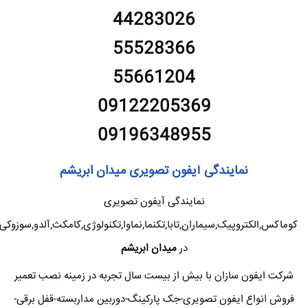
44283026
55528366
55661204
09122205369
09196348955
نمایندگی آیفون تصویری میدان ابریشم
نمایندگی آیفون تصویری
کوماکس,الکتروپیک,سیماران,تابا,تکنما,نماوا,تکنولوژی,کامکث,آلدو,سوزوکی
در
میدان ابریشم
شرکت ایفون سازان با بیش از بیست سال تجربه در زمینه نصب تعمیر
فروش انواع ایفون تصویری-جک پارکینگ-دوربین مداربسته-قفل برقی-