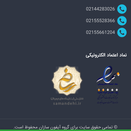
02144283026
02155528366
02155661204
نماد اعتماد الکترونیکی
© تمامی حقوق سایت برای گروه آیفون سازان محفوظ است.