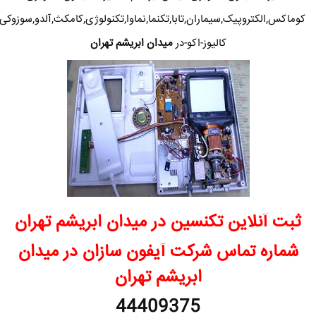
کوماکس,الکتروپیک,سیماران,تابا,تکنما,نماوا,تکنولوژی,کامکث,آلدو,سوزوکی
کالیوز-اکو-در
میدان ابریشم تهران
ثبت آنلاین تکنسین در میدان ابریشم تهران
شماره تماس شرکت آیفون سازان در میدان
ابریشم تهران
44409375