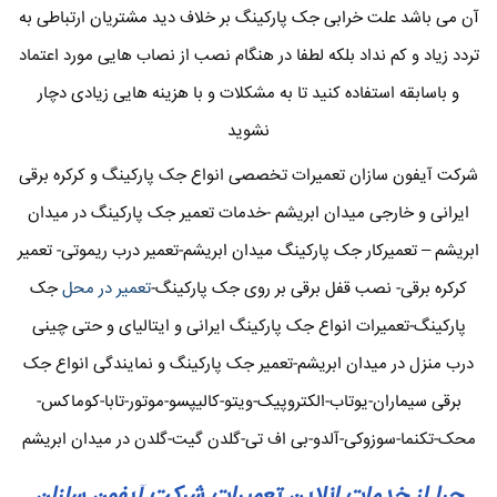
آن می باشد علت خرابی جک پارکینگ بر خلاف دید مشتریان ارتباطی به
تردد زیاد و کم نداد بلکه لطفا در هنگام نصب از نصاب هایی مورد اعتماد
و باسابقه استفاده کنید تا به مشکلات و با هزینه هایی زیادی دچار
نشوید
شرکت آیفون سازان تعمیرات تخصصی انواع جک پارکینگ و کرکره برقی
ایرانی و خارجی میدان ابریشم -خدمات تعمیر جک پارکینگ در میدان
ابریشم – تعمیرکار جک پارکینگ میدان ابریشم-تعمیر درب ریموتی- تعمیر
کرکره برقی- نصب قفل برقی بر روی جک پارکینگ-
تعمیر در محل
جک
پارکینگ-تعمیرات انواع جک پارکینگ ایرانی و ایتالیای و حتی چینی
درب منزل در میدان ابریشم-تعمیر جک پارکینگ و نمایندگی انواع جک
برقی سیماران-یوتاب-الکتروپیک-ویتو-کالیپسو-موتور-تابا-کوماکس-
محک-تکنما-سوزوکی-آلدو-بی اف تی-گلدن گیت-گلدن در میدان ابریشم
چرا از خدمات انلاین تعمیرات شرکت آیفون سازان