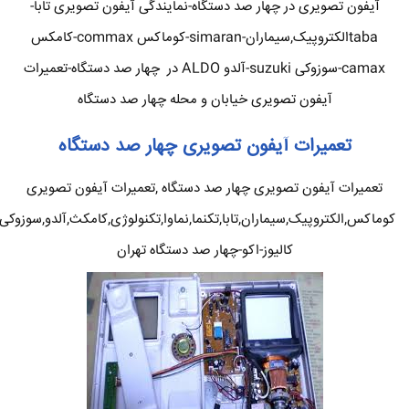
آیفون تصویری در چهار صد دستگاه-نمایندگی آیفون تصویری تابا-
tabaالکتروپیک,سیماران-simaran-کوماکس commax-کامکس
camax-سوزوکی suzuki-آلدو ALDO در چهار صد دستگاه-تعمیرات
آیفون تصویری خیابان و محله چهار صد دستگاه
تعمیرات آیفون تصویری چهار صد دستگاه
تعمیرات آیفون تصویری چهار صد دستگاه ,تعمیرات آیفون تصویری
کوماکس,الکتروپیک,سیماران,تابا,تکنما,نماوا,تکنولوژی,کامکث,آلدو,سوزوکی
کالیوز-اکو-چهار صد دستگاه تهران