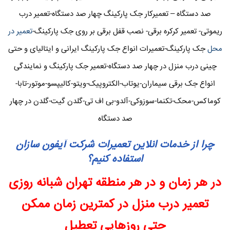
صد دستگاه – تعمیرکار جک پارکینگ چهار صد دستگاه-تعمیر درب
ریموتی- تعمیر کرکره برقی- نصب قفل برقی بر روی جک پارکینگ-
تعمیر در
محل
جک پارکینگ-تعمیرات انواع جک پارکینگ ایرانی و ایتالیای و حتی
چینی درب منزل در چهار صد دستگاه-تعمیر جک پارکینگ و نمایندگی
انواع جک برقی سیماران-یوتاب-الکتروپیک-ویتو-کالیپسو-موتور-تابا-
کوماکس-محک-تکنما-سوزوکی-آلدو-بی اف تی-گلدن گیت-گلدن در چهار
صد دستگاه
چرا از خدمات انلاین تعمیرات شرکت آیفون سازان
استفاده کنیم؟
در هر زمان و در هر منطقه تهران شبانه روزی
تعمیر درب منزل در کمترین زمان ممکن
حتی روزهایی تعطیل