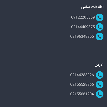
اطلاعات تماس
09122205369
02144409375
09196348955
آدرس
02144283026
02155528366
02155661204