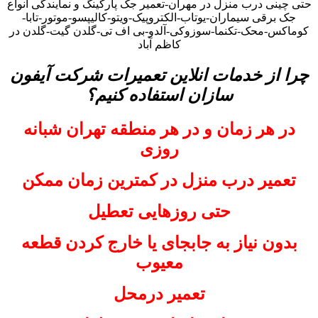
حتی چینی درب منزل در مهران-تعمیر جک پارکینگ و نمایندگی انواع
جک برقی سیماران-یوتاب-الکتروپیک-ویتو-کالیپسو-موتور-تابا-
کوماکس-محک-تکنما-سوزوکی-آلدو-بی اف تی-گلدن گیت-گلدن در
کاظم آباد
چرا از خدمات انلاین تعمیرات شرکت آیفون
سازان استفاده کنیم؟
در هر زمان و در هر منطقه تهران شبانه
روزی
تعمیر درب منزل در کمترین زمان ممکن
حتی روزهایی تعطیل
بدون نیاز به جابجای یا خارج کردن قطعه
معیوب
تعمیر درمحل