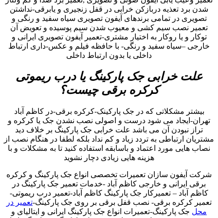
شدن برد تعذیه دربازکن خرابی در قفل زنجیری و یابرقی-نداشتن
تصویری در تمامی برندهای آیفون تصویری سیاه سفید و رنگی و
تعمیر نصب سیم کشی و معیوب شدن سیم پوسیده و تعویض آن
توکار و یا روکار به اختیار مشتری-تعمیر آیفون تصویری ایرانی و
خارجی –سیاه سفید و رنگی- با حافظه فیلم و عکس-داری ارتباط
داخلی یا بدون ارتباط داخلی
علت خرابی جک پارکینگ یا درب ریموتی
کرکره برقی چیست؟
بیشتر مشکلاتی که در جک پارکینک-کرکره برقی-در کاظم آباد
تهران-ایجاد می شود درست و اصولی نصب نشدن جک یا کرکره و
تراز نبودن آن می باشد علت خرابی جک پارکینگ بر خلاف دید
مشتریان ارتباطی به تردد زیاد و کم نداد بلکه لطفا در هنگام نصب از
نصاب هایی مورد اعتماد و باسابقه استفاده کنید تا به مشکلات و با
هزینه هایی زیادی دچار نشوید
شرکت آیفون سازان تعمیرات تخصصی انواع جک پارکینگ و کرکره
برقی ایرانی و خارجی کاظم آباد -خدمات تعمیر جک پارکینگ در
کاظم آباد – تعمیرکار جک پارکینگ کاظم آباد-تعمیر درب ریموتی-
تعمیر کرکره برقی- نصب قفل برقی بر روی جک پارکینگ-
تعمیر در
محل
جک پارکینگ-تعمیرات انواع جک پارکینگ ایرانی و ایتالیای و