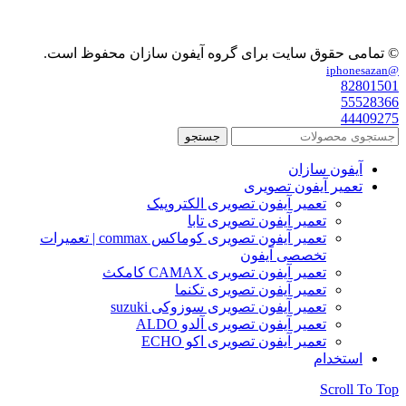
© تمامی حقوق سایت برای گروه آیفون سازان محفوظ است.
@iphonesazan
82801501
55528366
44409275
جستجو
آیفون سازان
تعمیر آیفون تصویری
تعمیر آیفون تصویری الکتروپیک
تعمیر آیفون تصویری تابا
تعمیر آیفون تصویری کوماکس commax | تعمیرات
تخصصی آیفون
تعمیر آیفون تصویری CAMAX کامکث
تعمیر آیفون تصویری تکنما
تعمیر آیفون تصویری سوزوکی suzuki
تعمیر آیفون تصویری آلدو ALDO
تعمیر آیفون تصویری اکو ECHO
استخدام
Scroll To Top