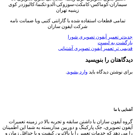
سیماران-کوماکس-کامکث-سوزوکی-آلدو-تکنما-کالیوزدر کوی
زینبیه تهران
تمامی قطعات استفاده شده با گارانتی کتبی وبا ضمانت نامه
شرکت ایفون سازان
جدیدتر
تعمیر آیفون تصویری شورا
بازگشت به لیست
قدیمی تر
تعمیر آیفون تصویری آشتیانی
دیدگاهتان را بنویسید
برای نوشتن دیدگاه باید
وارد بشوید
.
آشنایی با ما
گروه آیفون سازان با داشتن سابقه و تجربه بالا در زمینه تعمیرات
آیفون تصویری، جک پارکینگ و دوربین مداربسته به شما این اطمینان
را می دهد که خدمات تعمیر را با بالاترین کیفیت و با حداقل زمان و