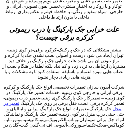
تعمیر نصب سیم کشی و معیوب شدن سیم پوسیده و تعویض آن
توکار و یا روکار به اختیار مشتری-تعمیر آیفون تصویری ایرانی و
خارجی –سیاه سفید و رنگی- با حافظه فیلم و عکس-داری ارتباط
داخلی یا بدون ارتباط داخلی
علت خرابی جک پارکینگ یا درب ریموتی
کرکره برقی چیست؟
بیشتر مشکلاتی که در جک پارکینک-کرکره برقی-در کوی زینبیه
تهران-ایجاد می شود درست و اصولی نصب نشدن جک یا کرکره و
تراز نبودن آن می باشد علت خرابی جک پارکینگ بر خلاف دید
مشتریان ارتباطی به تردد زیاد و کم نداد بلکه لطفا در هنگام نصب از
نصاب هایی مورد اعتماد و باسابقه استفاده کنید تا به مشکلات و با
هزینه هایی زیادی دچار نشوید
شرکت آیفون سازان تعمیرات تخصصی انواع جک پارکینگ و کرکره
برقی ایرانی و خارجی کوی زینبیه -خدمات تعمیر جک پارکینگ در
کوی زینبیه – تعمیرکار جک پارکینگ کوی زینبیه-تعمیر درب ریموتی-
تعمیر کرکره برقی- نصب قفل برقی بر روی جک پارکینگ-
تعمیر در
محل
جک پارکینگ-تعمیرات انواع جک پارکینگ ایرانی و ایتالیای و
حتی چینی درب منزل در کوی زینبیه-تعمیر جک پارکینگ و نمایندگی
انواع جک برقی سیماران-یوتاب-الکتروپیک-ویتو-کالیپسو-موتور-تابا-
کوماکس-محک-تکنما-سوزوکی-آلدو-بی اف تی-گلدن گیت-گلدن در