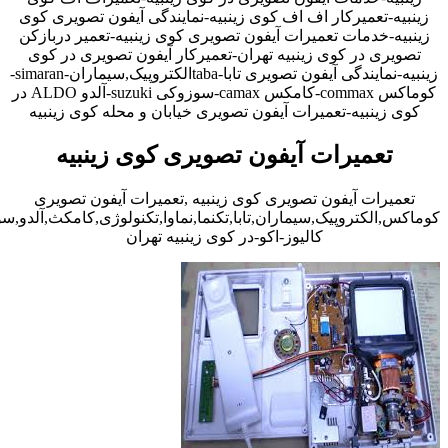
زینبیه-تعمیرکار اف اف کوی زینبیه-نمایندگی آیفون تصویری کوی
زینبیه-خدمات تعمیرات آیفون تصویری کوی زینبیه-تعمیر دربازکن
تصویری در کوی زینبیه تهران-تعمیرکار آیفون تصویری در کوی
زینبیه-نمایندگی آیفون تصویری تابا-tabaالکتروپیک,سیماران-simaran-
کوماکس commax-کامکس camax-سوزوکی suzuki-آلدو ALDO در
کوی زینبیه-تعمیرات آیفون تصویری خیابان و محله کوی زینبیه
تعمیرات آیفون تصویری کوی زینبیه
تعمیرات آیفون تصویری کوی زینبیه ,تعمیرات آیفون تصویری
کوماکس,الکتروپیک,سیماران,تابا,تکنما,نماوا,تکنولوژی,کامکث,آلدو,
کالیوز-اکو-در کوی زینبیه تهران