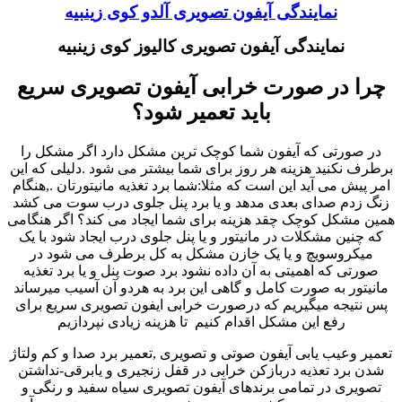
نمایندگی آیفون تصویری آلدو کوی زینبیه
نمایندگی آیفون تصویری کالیوز کوی زینبیه
چرا در صورت خرابی آیفون تصویری سریع
باید تعمیر شود؟
در صورتی که آیفون شما کوچک ترین مشکل دارد اگر مشکل را
برطرف نکنید هزینه هر روز برای شما بیشتر می شود .دلیلی که این
امر پیش می آید این است که مثلا:شما برد تغذیه مانیتورتان .,هنگام
زنگ زدم صدای بعدی مدهد و یا برد پنل جلوی درب سوت می کشد
همین مشکل کوچک چقد هزینه برای شما ایجاد می کند؟ اگر هنگامی
که چنین مشکلات در مانیتور و یا پنل جلوی درب ایجاد شود با یک
میکروسویچ و یا یک خازن مشکل به کل برطرف می شود در
صورتی که اهمیتی به آن داده نشود برد صوت پنل و یا برد تغذیه
مانیتور به صورت کامل و گاهی این برد به هردو آن آسیب میرساند
پس نتیجه میگیریم که درصورت خرابی ایفون تصویری سریع برای
رفع این مشکل اقدام کنیم تا هزینه زیادی نپردازیم
تعمیر وعیب یابی آیفون صوتی و تصویری ,تعمیر برد صدا و کم ولتاژ
شدن برد تعذیه دربازکن خرابی در قفل زنجیری و یابرقی-نداشتن
تصویری در تمامی برندهای آیفون تصویری سیاه سفید و رنگی و