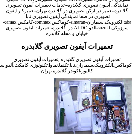
نمایندگی آیفون تصویری گلابدره-خدمات تعمیرات آیفون تصویری
گلابدره-تعمیر دربازکن تصویری در گلابدره تهران-تعمیرکار آیفون
تصویری در صفا-نمایندگی آیفون تصویری تابا-
tabaالکتروپیک,سیماران-simaran-کوماکس commax-کامکس camax-
سوزوکی suzuki-آلدو ALDO در گلابدره-تعمیرات آیفون تصویری
خیابان و محله گلابدره
تعمیرات آیفون تصویری گلابدره
تعمیرات آیفون تصویری گلابدره ,تعمیرات آیفون تصویری
کوماکس,الکتروپیک,سیماران,تابا,تکنما,نماوا,تکنولوژی,کامکث,آلدو,
کالیوز-اکو-در گلابدره تهران