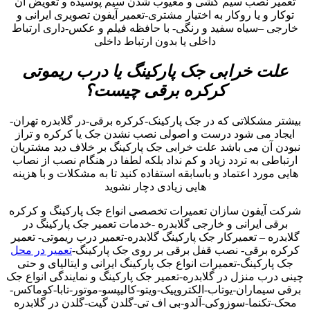
تعمیر نصب سیم کشی و معیوب شدن سیم پوسیده و تعویض آن
توکار و یا روکار به اختیار مشتری-تعمیر آیفون تصویری ایرانی و
خارجی –سیاه سفید و رنگی- با حافظه فیلم و عکس-داری ارتباط
داخلی یا بدون ارتباط داخلی
علت خرابی جک پارکینگ یا درب ریموتی
کرکره برقی چیست؟
بیشتر مشکلاتی که در جک پارکینک-کرکره برقی-در گلابدره تهران-
ایجاد می شود درست و اصولی نصب نشدن جک یا کرکره و تراز
نبودن آن می باشد علت خرابی جک پارکینگ بر خلاف دید مشتریان
ارتباطی به تردد زیاد و کم نداد بلکه لطفا در هنگام نصب از نصاب
هایی مورد اعتماد و باسابقه استفاده کنید تا به مشکلات و با هزینه
هایی زیادی دچار نشوید
شرکت آیفون سازان تعمیرات تخصصی انواع جک پارکینگ و کرکره
برقی ایرانی و خارجی گلابدره -خدمات تعمیر جک پارکینگ در
گلابدره – تعمیرکار جک پارکینگ گلابدره-تعمیر درب ریموتی- تعمیر
کرکره برقی- نصب قفل برقی بر روی جک پارکینگ-
تعمیر در محل
جک پارکینگ-تعمیرات انواع جک پارکینگ ایرانی و ایتالیای و حتی
چینی درب منزل در گلابدره-تعمیر جک پارکینگ و نمایندگی انواع جک
برقی سیماران-یوتاب-الکتروپیک-ویتو-کالیپسو-موتور-تابا-کوماکس-
محک-تکنما-سوزوکی-آلدو-بی اف تی-گلدن گیت-گلدن در گلابدره