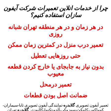
چرا از خدمات انلاین تعمیرات شرکت آیفون
سازان استفاده کنیم؟
در هر زمان و در هر منطقه تهران شبانه
روزی
تعمیر درب منزل در کمترین زمان ممکن
حتی روزهایی تعطیل
بدون نیاز به جابجای یا خارج کردن قطعه
معیوب
تعمیر درمحل
ضمانت اصل بودن قطعات
تعمیر آیفون تصویری
گلابدره
-نمایندگی آیفون تصویری تابا-سیماران-
کوماکس-کامکث-سوزوکی-آلدو-تکنما-کالیوزدر
گلابدره
تهران