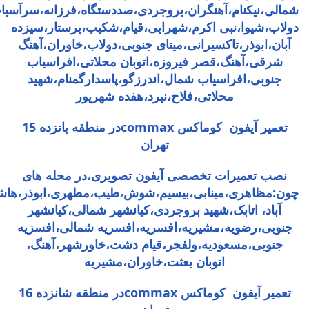
شمالی،نیکنام،آهنگران،بروجردی،صددستگاه،فرزانه،سرآسیا
دولاب،شیوا،نبی اکرم،شهرابی،قیام،شکیب،پرستار،سیزده
آبان،ابوذر،تاکسیرانی،مینای جنوبی،دولاب،خاوران،آهنگ
شرقی،آهنگ،قصر فیروزه،اتوبان محلاتی،افراسیاب
جنوبی،افراسیاب شمال،اندرزگو،پاسدارگمنام،شهید
محلاتی،فلاح،نبرد،هفده شهریور
تعمیر آیفون کوماکس commaxدر منطقه پانزده 15
تهران
نصب تعمیرات تخصصی آیفون تصویری،در محله های
چون:مظاهری،مینابی،بیسیم،شوش،طیب،مطهری،ابوذر،هاش
آباد، اتابک،شهید بروجردی،کیانشهر شمالی،کیانشهر
جنوبی،رضویه،مشیریه،افسریه،افسریه شمالی،افسزیه
جنوبی،مسعودیه،ولفجر،قیام دشت،خاورشهر،آهنگ،
اتوبان بعثت،خاوران،مشیریه
تعمیر آیفون کوماکس commaxدر منطقه شانزده 16