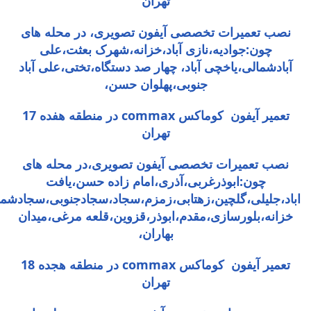
تهران
نصب تعمیرات تخصصی آیفون تصویری، در محله های
چون:جوادیه،نازی آباد،خزانه،شهرک بعثت،علی
آبادشمالی،یاخچی آباد، چهار صد دستگاه،تختی،علی آباد
جنوبی،پهلوان حسن،
تعمیر آیفون کوماکس commax در منطقه هفده 17
تهران
نصب تعمیرات تخصصی آیفون تصویری،در محله های
چون:ابوذرغربی،آذری،امام زاده حسن،یافت
اباد،جلیلی،گلچین،زهتابی،زمزم،سجاد،سجادجنوبی،سجادشما
خزانه،بلورسازی،مقدم،ابوذر،قزوین،قلعه مرغی،میدان
بهاران،
تعمیر آیفون کوماکس commax در منطقه هجده 18
تهران