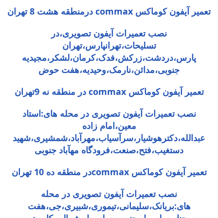
تعمیر آیفون کوماکس commax درمنطقه هشت 8 تهران
نصب تعمیرات آیفون تصویری،در
تسلیحات،تهرانپارس،تهران
پارس،دردشت،زرکش،فدک،کرمان،لشکر،مجیدیه
جنوبی،مدائن،نارمک،وحیدیه،هفت حوض
تعمیر آیفون کوماکس commax در منطقه نه 9تهران
نصب تعمیرات آیفون تصویری در محله های:استاد
معین،امام زاده
عبدالله،دکترهوشیار،سرآسیاب،مهرآباد،شمشیری،شهید
دستغیب،فتح،صنعت،فرودگاه مهآباد جنوبی
تعمیر آیفون کوماکس commaxدر منطقه ده 10 تهران
نصب تعمیرات آیفون تصویری در محله
های:بریانک،سلیمانی،تیموری،شبیری،جی،هفت
چنار،سلسبیل جنوبی،سلسبیل شمالی،کارون