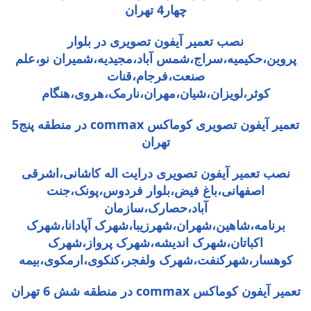
چهار4 تهران
نصب تعمیر آیفون تصویری در بلوار
پروین،حکیمیه،سراج،شمس آباد،مجیدیه،شمیران نو،علم
صنعت،فرجام،قنات
کوثر،لویزان،شیان،مهران،نارمک،هروی،هنگام
تعمیر آیفون تصویری کوماکس commax در منطقه پنج5
تهران
نصب تعمیر آیفون تصویری درایت اله کاشانی،اشرقی
اصفهانی،باغ فیض،بلوار فردوس،پونک،جنت
آباد،حصارک،سازمان
برنامه،شاهین،شهران،شهرزیبا،شهرک آپادانا،شهرک
اکباتان،شهرک اندیشه،شهرک پرواز،شهرک
کوهسار،شهرکنفت،شهرک ولفجر،کنکوی،ارمکوی،بیمه
تعمیر آیفون کوماکس commax در منطقه شش 6 تهران