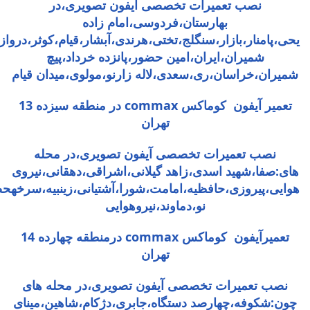
نصب تعمیرات تخصصی آیفون تصویری،در
بهارستان،فردوسی،امام زاده
یحی،پامنار،بازار،سنگلج،تختی،هرندی،آبشار،قیام،کوثر،درواز
شمیران،ایران،امین حضور،پانزده خرداد،پیچ
شمیران،خراسان،ری،سعدی،لاله زارنو،مولوی،میدان قیام
تعمیر آیفون کوماکس commax در منطقه سیزده 13
تهران
نصب تعمیرات تخصصی آیفون تصویری،در محله
های:صفا،شهید اسدی،زاهد گیلانی،اشراقی،دهقانی،نیروی
هوایی،پیروزی،حافظیه،امامت،شورا،آشتیانی،زینبیه،سرخهحص
نو،دماوند،نیروهوایی
تعمیرآیفون کوماکس commax درمنطقه چهارده 14
تهران
نصب تعمیرات تخصصی آیفون تصویری،در محله های
چون:شکوفه،چهارصد دستگاه،جابری،دژکام،شاهین،مینای