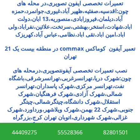
تعمیرات تخصصی ایفون تصویری،در محله های
چون:اقدسیه،صفئیه،ظهیر آباد،غیوری،جوانمرد،حمزه
آباد،دیلمان،فیروزابادی،منصوریه،13 ابان،دولت
اباد،شهادت،استخر،بهشتی،سرتخت،علائین،نفراباد،ولی
اباد،امین اباد،تقی اباد،نظامی،عباس آباد،کهریزک
تعمیر آیفون کوماکس commax در منطقه بیست یک 21
تهران
نصب تعمیرات تخصصی آیفونتصویری،درمحله های
چون:شهرک دریا،تهرانسرغربی،تهرانسرشرقی،باشگاه
نفت،تهرانسر مرکزی،شهرک پاسداران،تهرانسر
شمالی،شهرک آزادی،شهرک فرهنگیان،شهرک
استقلال،شهرک دانشگاه،چیتگرشمالی،چیتگر
جنوبی،شهرک 22 بهمن،شهرک ویلاشهر،ورداورد،شهرک
غزالی،شهرک شهرداری،اتوبان تهران کرج،بزرگراه
فتح،تهرانسر،شهرک 22بهمن،شهرک دانشگاه شریف
44409275
55528366
82801501
تعمیر آیفون کوماکس commax در منطقه بیست دو22