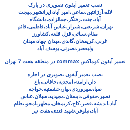
نصب تعمیر آیفون تصویری در پارک
لاله،آرژانتین،ساعی،امیر آباد،ایرانشهر،بهجت
آباد،جنت،رفتگر،جمالزاده،دانشگاه
تهران،شریعتی،شیراز،عباس آباد،فاطمی،قائم
مقام،سنائی،قزل قلعه،کشاورز
غربی،کریمخان،گاندی،میدان جهاد،میدان
ولیعصر،نصرتی،یوسف آباد
تعمیر آیفون کوماکس commax در منطقه هفت 7 تهران
نصب تعمیر آیفون تصویری در اجاره
دار،ارامنه،امجدیه،خاقانی،باغ
صبا،سهروردی،بهار،حشمتیه،خواجه
نصیر،حقوقی،دبستان،مجیدیه،سبلان،عباس
آباد،اندیشه،قصر،کاج،کریمخان،مطهرنامجو،نظام
آباد،نیلوفر،شهید قندی،هفت تیر