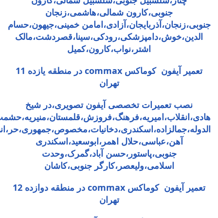
جنوبی،کارون شمالی،هاشمی،زنجان
جنوبی،زنجان،آذربایجان،آزادی،امامن خمینی،جیهون،حسام
الدین،خوش،دامپزشکی،رودکی،سینا،قصردشت،مالک
اشتر،نواب،کارون،کمیل
تعمیر آیفون کوماکس commax در منطقه یازده 11
تهران
نصب تعمیرات تخصصی آیفون تصویری،در شیخ
هادی،انقلاب،امیریه،فرهنگ،فروزش،قلمستان،منیریه،حشم
الدوله،جمالزاده،اسکندری،دخانیات،مخصوص،جمهوری،حر،انب
آهن،عباسی،حلال اهمر،ابوسعید،اسکندری
جنوبی،پاستور،حسن آباد،گمرک،وحدت
اسلامی،ولیعصر،کارگر جنوبی،کاشان
تعمیر آیفون کوماکس commax در منطقه دوازده 12
تهران