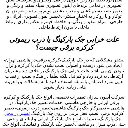
تصویری در تمامی برندهای آیفون تصویری سیاه سفید و رنگی و
تعمیر نصب سیم کشی و معیوب شدن سیم پوسیده و تعویض آن
توکار و یا روکار به اختیار مشتری-تعمیر آیفون تصویری ایرانی و
خارجی –سیاه سفید و رنگی- با حافظه فیلم و عکس-داری ارتباط
داخلی یا بدون ارتباط داخلی
علت خرابی جک پارکینگ یا درب ریموتی
کرکره برقی چیست؟
بیشتر مشکلاتی که در جک پارکینک-کرکره برقی-در هاشمی تهران-
ایجاد می شود درست و اصولی نصب نشدن جک یا کرکره و تراز
نبودن آن می باشد علت خرابی جک پارکینگ بر خلاف دید مشتریان
ارتباطی به تردد زیاد و کم نداد بلکه لطفا در هنگام نصب از نصاب
هایی مورد اعتماد و باسابقه استفاده کنید تا به مشکلات و با هزینه
هایی زیادی دچار نشوید.
شرکت آیفون سازان تعمیرات تخصصی انواع جک پارکینگ و کرکره
برقی ایرانی و خارجی هاشمی -خدمات تعمیر جک پارکینگ در
هاشمی – تعمیرکار جک پارکینگ هاشمی-تعمیر درب ریموتی- تعمیر
کرکره برقی- نصب قفل برقی بر روی جک پارکینگ-
تعمیر در محل
جک پارکینگ-تعمیرات انواع جک پارکینگ ایرانی و ایتالیای و حتی
چینی درب منزل در هاشمی-تعمیر جک پارکینگ و نمایندگی انواع جک