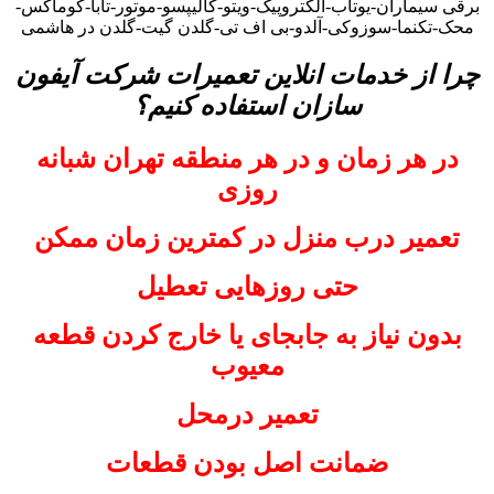
برقی سیماران-یوتاب-الکتروپیک-ویتو-کالیپسو-موتور-تابا-کوماکس-
محک-تکنما-سوزوکی-آلدو-بی اف تی-گلدن گیت-گلدن در هاشمی
چرا از خدمات انلاین تعمیرات شرکت آیفون
سازان استفاده کنیم؟
در هر زمان و در هر منطقه تهران شبانه
روزی
تعمیر درب منزل در کمترین زمان ممکن
حتی روزهایی تعطیل
بدون نیاز به جابجای یا خارج کردن قطعه
معیوب
تعمیر درمحل
ضمانت اصل بودن قطعات