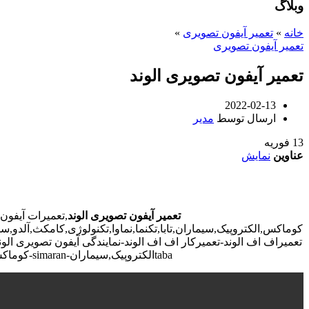
وبلاگ
خانه
»
تعمیر آیفون تصویری
»
تعمیر آیفون تصویری
تعمیر آیفون تصویری الوند
2022-02-13
ارسال توسط
مدیر
13
فوریه
عناوین
نمایش
تعمیر آیفون تصویری الوند
,تعمیرات آیفون
کوماکس,الکتروپیک,سیماران,تابا,تکنما,نماوا,تکنولوژی,کامکث,آلدو,سو
تعمیراف اف الوند-تعمیرکار اف اف الوند-نمایندگی آیفون تصویری الون
tabaالکتروپیک,سیماران-simaran-کوماکس commax-کامکس camax-سوزوکی suzuki-آلدو ALDO در الوند-تعمیرات آیفون تصویری خیابان و محله الوند