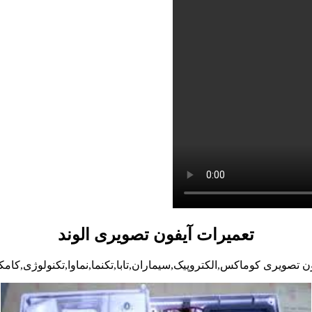
تعمیرات آیفون تصویری الوند
ن تصویری کوماکس,الکتروپیک,سیماران,تابا,تکنما,نماوا,تکنولوژی,کامک