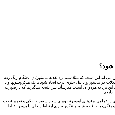
 شود؟
 آید این است که مثلا:شما برد تغذیه مانیتورتان .,هنگام زنگ زدم
در مانیتور و یا پنل جلوی درب ایجاد شود با یک میکروسویچ و یا
 این برد به هردو آن آسیب میرساند پس نتیجه میگیریم که درصورت
ردازیم
ری در تمامی برندهای آیفون تصویری سیاه سفید و رنگی و تعمیر نصب
رنگی- با حافظه فیلم و عکس-داری ارتباط داخلی یا بدون ارتباط