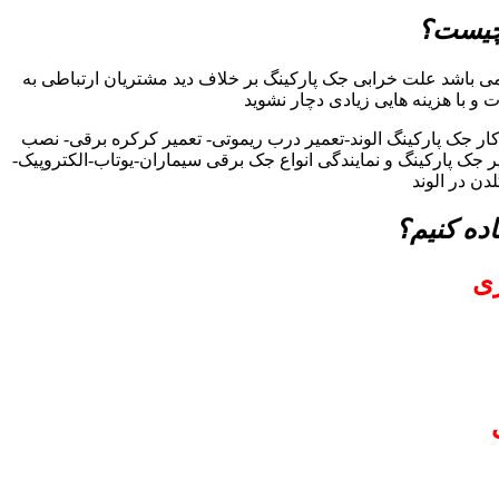
 چیست؟
ی باشد علت خرابی جک پارکینگ بر خلاف دید مشتریان ارتباطی به
ت و با هزینه هایی زیادی دچار نشوید
ار جک پارکینگ الوند-تعمیر درب ریموتی- تعمیر کرکره برقی- نصب
یر جک پارکینگ و نمایندگی انواع جک برقی سیماران-یوتاب-الکتروپیک-
ن در الوند
ده کنیم؟
زی