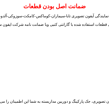
ضمانت اصل بودن قطعات
-نمایندگی آیفون تصویری تابا-سیماران-کوماکس-کامکث-سوزوکی-آلدو-تکن
 قطعات استفاده شده با گارانتی کتبی وبا ضمانت نامه شرکت ایفون س
ون تصویری، جک پارکینگ و دوربین مداربسته به شما این اطمینان را می د