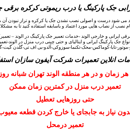
بی جک پارکینگ یا درب ریموتی کرکره برقی
جاد می شود درست و اصولی نصب نشدن جک یا کرکره و تراز نبودن آن م
گام نصب از نصاب هایی مورد اعتماد و باسابقه استفاده کنید تا به مشکلا
 ایرانی و خارجی الوند -خدمات تعمیر جک پارکینگ در الوند – تعمیرک
اع جک پارکینگ ایرانی و ایتالیای و حتی چینی درب منزل در الوند-تعم
و-موتور-تابا-کوماکس-محک-تکنما-سوزوکی-آلدو-بی اف تی-گلدن گیت-گلد
مات انلاین تعمیرات شرکت آیفون سازان استفا
هر زمان و در هر منطقه الوند تهران شبانه رو
تعمیر درب منزل در کمترین زمان ممکن
حتی روزهایی تعطیل
دون نیاز به جابجای یا خارج کردن قطعه معیوب
تعمیر درمحل