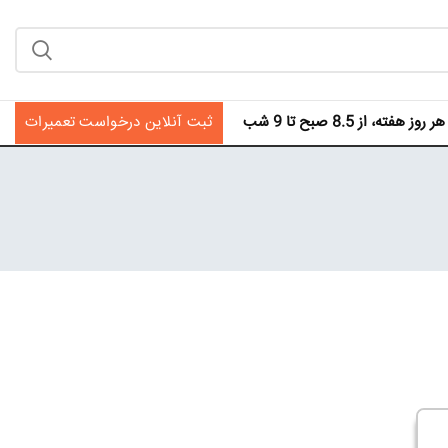
فته، از 8.5 صبح تا 9 شب
ثبت آنلاین درخواست تعمیرات