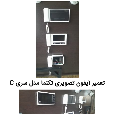
تعمیر آیفون تصویری تکنما مدل سری C