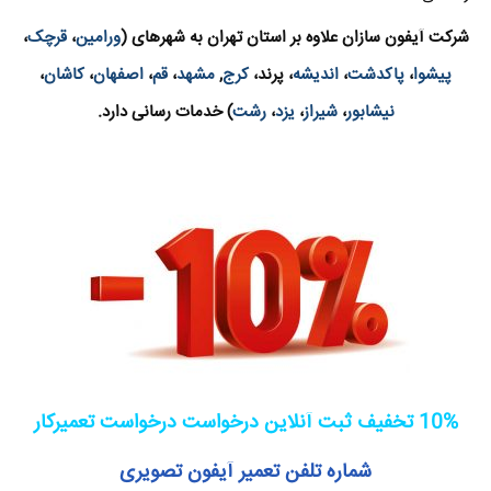
شرکت آیفون سازان علاوه بر استان تهران به شهرهای (
ورامین
،
قرچک
،
پیشوا
،
پاکدشت
،
اندیشه
، پرند،
کرج
,
مشهد
،
قم
،
اصفهان
،
کاشان
،
نیشابور
،
شیراز
،
یزد
،
رشت
) خدمات رسانی دارد.
10% تخفیف ثبت آنلاین درخواست درخواست تعمیرکار
شماره تلفن تعمیر آیفون تصویری