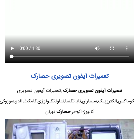
تعمیرات آیفون تصویری حصارک
تعمیرات آیفون تصویری حصارک
,تعمیرات آیفون تصویری
کوماکس,الکتروپیک,سیماران,تابا,تکنما,نماوا,تکنولوژی,کامکث,آلدو,سوزوکی
کالیوز-اکو-در
حصارک
تهران