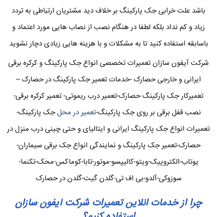
باشد علت خرابی جک پارکینگ بر خلاف دید مشتریان ارتباطی به تردد
زیاد و کم نداد بلکه لطفا در هنگام نصب از نصاب هایی مورد اعتماد و
باسابقه استفاده کنید تا به مشکلات و با هزینه هایی زیادی دچار نشوید
شرکت آیفون سازان تعمیرات تخصصی انواع جک پارکینگ و کرکره برقی
ایرانی و خارجی حصارک -خدمات تعمیر جک پارکینگ در حصارک –
تعمیرکار جک پارکینگ حصارک-تعمیر درب ریموتی- تعمیر کرکره برقی-
نصب قفل برقی بر روی جک پارکینگ-
تعمیر در محل
جک پارکینگ-
تعمیرات انواع جک پارکینگ ایرانی و ایتالیای و حتی چینی درب منزل در
حصارک-تعمیر جک پارکینگ و نمایندگی انواع جک برقی سیماران-
یوتاب-الکتروپیک-ویتو-کالیپسو-موتور-تابا-کوماکس-محک-تکنما-
سوزوکی-آلدو-بی اف تی-گلدن گیت-گلدن در حصارک
چرا از خدمات انلاین تعمیرات شرکت آیفون سازان
استفاده کنیم؟