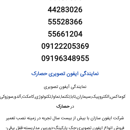
44283026
55528366
55661204
09122205369
09196348955
نمایندگی آیفون تصویری حصارک
نمایندگی آیفون تصویری
کوماکس,الکتروپیک,سیماران,تابا,تکنما,نماوا,تکنولوژی,کامکث,آلدو,سوزوکی
در
حصارک
شرکت ایفون سازان با بیش از بیست سال تجربه در زمینه نصب تعمیر
فروش انواع ایفون تصویری-جک پارکینگ-دوربین مداربسته-قفل برقی-