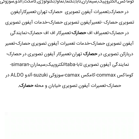
کوماکس,الکتروپیک,سیماران,تابا,تکنما,نماوا,تکنولوژی,کامکث,آلدو,سوزوکی
در حصارک,تعمیرات آیفون تصویری حصارک تهران-تعمیرکارآیفون
تصویری حصارک -تعمیرآیفون تصویری حصارک-خدمات آیفون تصویری
در حصارک-تعمیراف اف
حصارک
-تعمیرکار اف اف حصارک-نمایندگی
آیفون تصویری حصارک-خدمات تعمیرات آیفون تصویری حصارک-تعمیر
دربازکن تصویری در
حصارک
تهران-تعمیرکار آیفون تصویری در حصارک-
نمایندگی آیفون تصویری تابا-tabaالکتروپیک,سیماران-simaran-
کوماکس commax-کامکس camax-سوزوکی suzuki-آلدو ALDO در
حصارک-تعمیرات آیفون تصویری خیابان و محله
حصارک.