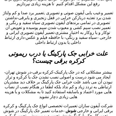
رفع این مشکل اقدام کنیم تا هزینه زیادی نپردازیم
تعمیر وعیب یابی آیفون صوتی و تصویری ,تعمیر برد صدا و کم ولتاژ
شدن برد تعذیه دربازکن خرابی در قفل زنجیری و یابرقی-نداشتن
تصویری در تمامی برندهای آیفون تصویری سیاه سفید و رنگی و
تعمیر نصب سیم کشی و معیوب شدن سیم پوسیده و تعویض آن
توکار و یا روکار به اختیار مشتری-تعمیر آیفون تصویری ایرانی و
خارجی –سیاه سفید و رنگی- با حافظه فیلم و عکس-داری ارتباط
داخلی یا بدون ارتباط داخلی
علت خرابی جک پارکینگ یا درب ریموتی
کرکره برقی چیست؟
بیشتر مشکلاتی که در جک پارکینک-کرکره برقی-در شوش تهران-
ایجاد می شود درست و اصولی نصب نشدن جک یا کرکره و تراز
نبودن آن می باشد علت خرابی جک پارکینگ بر خلاف دید مشتریان
ارتباطی به تردد زیاد و کم نداد بلکه لطفا در هنگام نصب از نصاب
هایی مورد اعتماد و باسابقه استفاده کنید تا به مشکلات و با هزینه
هایی زیادی دچار نشوید
شرکت آیفون سازان تعمیرات تخصصی انواع جک پارکینگ و کرکره
برقی ایرانی و خارجی
شوش
-خدمات تعمیر جک پارکینگ در شوش
– تعمیرکار جک پارکینگ شوش-تعمیر درب ریموتی- تعمیر کرکره