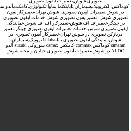
تصویری شوش,تعمیرات آیفون تصویری
کوماکس,الکتروپیک,سیماران,تابا,تکنما,نماوا,تکنولوژی,کامکث,آلدو,
در شوش,تعمیرات آیفون تصویری شوش تهران-تعمیرکارآیفون
تصویری شوش -تعمیرآیفون تصویری شوش-خدمات آیفون تصویری
در چیتگر-تعمیراف اف
شوش
-تعمیرکار اف اف شوش-نمایندگی
آیفون تصویری شوش-خدمات تعمیرات آیفون تصویری چیتگر-تعمیر
دربازکن تصویری در شوش تهران-تعمیرکار آیفون تصویری در
شوش-نمایندگی آیفون تصویری تابا-tabaالکتروپیک,سیماران-
simaran-کوماکس commax-کامکس camax-سوزوکی suzuki-آلدو
ALDO در شوش-تعمیرات آیفون تصویری خیابان و محله شوش