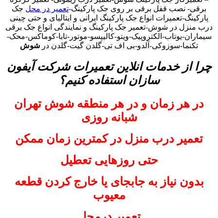
برقی- نصب قفل برقی بر روی جک پارکینگ-
تعمیر در محل
جک
پارکینگ-تعمیرات انواع جک پارکینگ ایرانی و ایتالیای و حتی چینی
درب منزل در شوش-تعمیر جک پارکینگ و نمایندگی انواع جک برقی
سیماران-یوتاب-الکتروپیک-ویتو-کالیپسو-موتور-تابا-کوماکس-محک-
تکنما-سوزوکی-آلدو-بی اف تی-گلدن گیت-گلدن در
شوش
چرا از خدمات انلاین تعمیرات شرکت آیفون
سازان استفاده کنیم؟
در هر زمان و در هر منطقه شوش تهران
شبانه روزی
تعمیر درب منزل در کمترین زمان ممکن
حتی روزهایی تعطیل
بدون نیاز به جابجای یا خارج کردن قطعه
معیوب
تعمیر درمحل