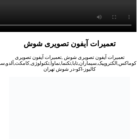
تعمیرات آیفون تصویری شوش
تعمیرات آیفون تصویری شوش ,تعمیرات آیفون تصویری
کوماکس,الکتروپیک,سیماران,تابا,تکنما,نماوا,تکنولوژی,کامکث,آلدو,
کالیوز-اکو-در شوش تهران