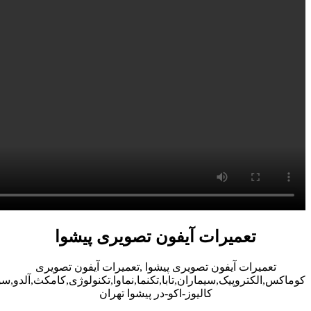
تعمیرات آیفون تصویری پیشوا
تعمیرات آیفون تصویری پیشوا ,تعمیرات آیفون تصویری
کوماکس,الکتروپیک,سیماران,تابا,تکنما,نماوا,تکنولوژی,کامکث,آلدو,
کالیوز-اکو-در پیشوا تهران