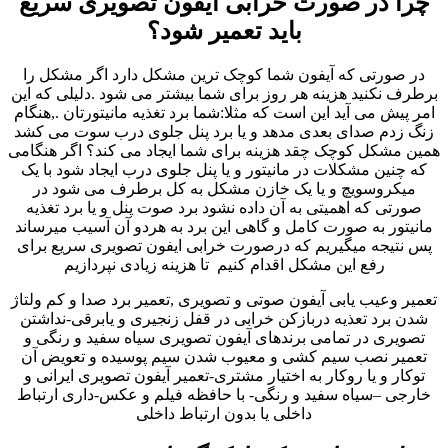
چرا در صورت خرابی آیفون تصویری سریع
باید تعمیر شود؟
در صورتی که آیفون شما کوچک ترین مشکل دارد اگر مشکل را
برطرف نکنید هزینه هر روز برای شما بیشتر می شود .دلیلی که این
امر پیش می آید این است که مثلا:شما برد تغذیه مانیتورتان .,هنگام
زنگ زدم صدای بعدی مدهد و یا برد پنل جلوی درب سوت می کشد
همین مشکل کوچک چقد هزینه برای شما ایجاد می کند؟ اگر هنگامی
که چنین مشکلات در مانیتور و یا پنل جلوی درب ایجاد شود با یک
میکروسویچ و یا یک خازن مشکل به کل برطرف می شود در
صورتی که اهمیتی به آن داده نشود برد صوت پنل و یا برد تغذیه
مانیتور به صورت کامل و گاهی این برد به هردو آن آسیب میرساند
پس نتیجه میگیریم که درصورت خرابی ایفون تصویری سریع برای
رفع این مشکل اقدام کنیم تا هزینه زیادی نپردازیم
تعمیر وعیب یابی آیفون صوتی و تصویری ,تعمیر برد صدا و کم ولتاژ
شدن برد تعذیه دربازکن خرابی در قفل زنجیری و یابرقی-نداشتن
تصویری در تمامی برندهای آیفون تصویری سیاه سفید و رنگی و
تعمیر نصب سیم کشی و معیوب شدن سیم پوسیده و تعویض آن
توکار و یا روکار به اختیار مشتری-تعمیر آیفون تصویری ایرانی و
خارجی –سیاه سفید و رنگی- با حافظه فیلم و عکس-داری ارتباط
داخلی یا بدون ارتباط داخلی