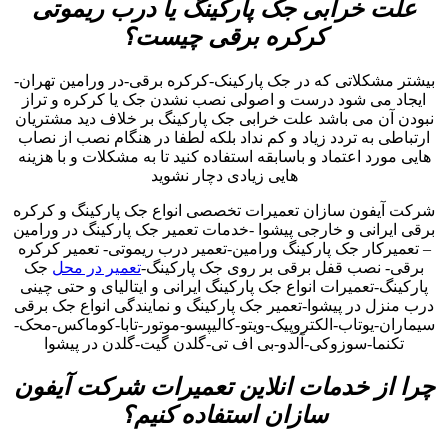
علت خرابی جک پارکینگ یا درب ریموتی
کرکره برقی چیست؟
بیشتر مشکلاتی که در جک پارکینک-کرکره برقی-در ورامین تهران-
ایجاد می شود درست و اصولی نصب نشدن جک یا کرکره و تراز
نبودن آن می باشد علت خرابی جک پارکینگ بر خلاف دید مشتریان
ارتباطی به تردد زیاد و کم نداد بلکه لطفا در هنگام نصب از نصاب
هایی مورد اعتماد و باسابقه استفاده کنید تا به مشکلات و با هزینه
هایی زیادی دچار نشوید
شرکت آیفون سازان تعمیرات تخصصی انواع جک پارکینگ و کرکره
برقی ایرانی و خارجی پیشوا -خدمات تعمیر جک پارکینگ در ورامین
– تعمیرکار جک پارکینگ ورامین-تعمیر درب ریموتی- تعمیر کرکره
برقی- نصب قفل برقی بر روی جک پارکینگ-
تعمیر در محل
جک
پارکینگ-تعمیرات انواع جک پارکینگ ایرانی و ایتالیای و حتی چینی
درب منزل در پیشوا-تعمیر جک پارکینگ و نمایندگی انواع جک برقی
سیماران-یوتاب-الکتروپیک-ویتو-کالیپسو-موتور-تابا-کوماکس-محک-
تکنما-سوزوکی-آلدو-بی اف تی-گلدن گیت-گلدن در پیشوا
چرا از خدمات انلاین تعمیرات شرکت آیفون
سازان استفاده کنیم؟