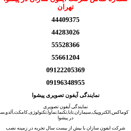
تهران
44409375
44283026
55528366
55661204
09122205369
09196348955
نمایندگی آیفون تصویری پیشوا
نمایندگی آیفون تصویری
کوماکس,الکتروپیک,سیماران,تابا,تکنما,نماوا,تکنولوژی,کامکث,آلدو,
در پیشوا
شرکت ایفون سازان با بیش از بیست سال تجربه در زمینه نصب