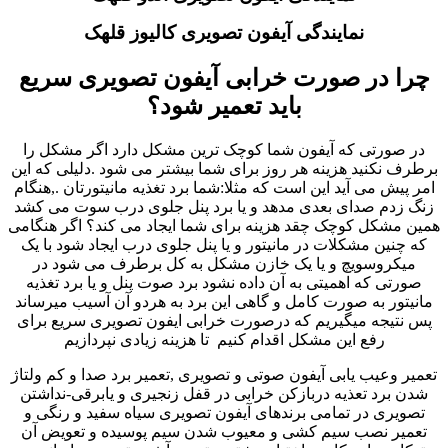
نمایندگی آیفون تصویری کالیوز قلهک
چرا در صورت خرابی آیفون تصویری سریع
باید تعمیر شود؟
در صورتی که آیفون شما کوچک ترین مشکل دارد اگر مشکل را
برطرف نکنید هزینه هر روز برای شما بیشتر می شود .دلیلی که این
امر پیش می آید این است که مثلا:شما برد تغذیه مانیتورتان .,هنگام
زنگ زدم صدای بعدی مدهد و یا برد پنل جلوی درب سوت می کشد
همین مشکل کوچک چقد هزینه برای شما ایجاد می کند؟ اگر هنگامی
که چنین مشکلات در مانیتور و یا پنل جلوی درب ایجاد شود با یک
میکروسویچ و یا یک خازن مشکل به کل برطرف می شود در
صورتی که اهمیتی به آن داده نشود برد صوت پنل و یا برد تغذیه
مانیتور به صورت کامل و گاهی این برد به هردو آن آسیب میرساند
پس نتیجه میگیریم که درصورت خرابی ایفون تصویری سریع برای
رفع این مشکل اقدام کنیم تا هزینه زیادی نپردازیم
تعمیر وعیب یابی آیفون صوتی و تصویری ,تعمیر برد صدا و کم ولتاژ
شدن برد تعذیه دربازکن خرابی در قفل زنجیری و یابرقی-نداشتن
تصویری در تمامی برندهای آیفون تصویری سیاه سفید و رنگی و
تعمیر نصب سیم کشی و معیوب شدن سیم پوسیده و تعویض آن