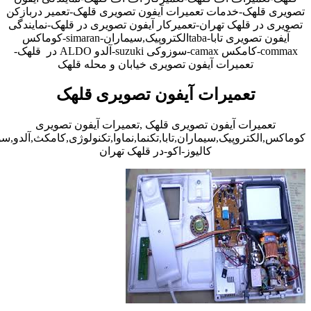
تصویری قلهک-خدمات تعمیرات آیفون تصویری قلهک-تعمیر دربازکن
تصویری در قلهک تهران-تعمیرکار آیفون تصویری در قلهک-نمایندگی
آیفون تصویری تابا-tabaالکتروپیک,سیماران-simaran-کوماکس
commax-کامکس camax-سوزوکی suzuki-آلدو ALDO در قلهک-
تعمیرات آیفون تصویری خیابان و محله قلهک
تعمیرات آیفون تصویری قلهک
تعمیرات آیفون تصویری قلهک ,تعمیرات آیفون تصویری
کوماکس,الکتروپیک,سیماران,تابا,تکنما,نماوا,تکنولوژی,کامکث,آلدو,
کالیوز-اکو-در قلهک تهران