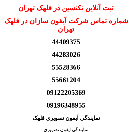
ثبت آنلاین تکنسین در قلهک تهران
شماره تماس شرکت آیفون سازان در قلهک
تهران
44409375
44283026
55528366
55661204
09122205369
09196348955
نمایندگی آیفون تصویری قلهک
نمایندگی آیفون تصویری