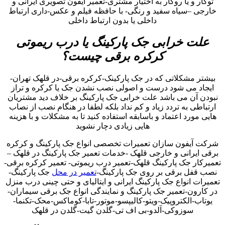
توکار و یا روکار به اختیار مشتری-تعمیر آیفون تصویری ایرانی و
خارجی –سیاه سفید و رنگی- با حافظه فیلم و عکس-داری ارتباط
داخلی یا بدون ارتباط داخلی
علت خرابی جک پارکینگ یا درب ریموتی
کرکره برقی چیست؟
بیشتر مشکلاتی که در جک پارکینک-کرکره برقی-در قلهک تهران-
ایجاد می شود درست و اصولی نصب نشدن جک یا کرکره و تراز
نبودن آن می باشد علت خرابی جک پارکینگ بر خلاف دید مشتریان
ارتباطی به تردد زیاد و کم نداد بلکه لطفا در هنگام نصب از نصاب
هایی مورد اعتماد و باسابقه استفاده کنید تا به مشکلات و با هزینه
هایی زیادی دچار نشوید
شرکت آیفون سازان تعمیرات تخصصی انواع جک پارکینگ و کرکره
برقی ایرانی و خارجی قلهک -خدمات تعمیر جک پارکینگ در قلهک –
تعمیرکار جک پارکینگ قلهک-تعمیر درب ریموتی- تعمیر کرکره برقی-
نصب قفل برقی بر روی جک پارکینگ-
تعمیر در محل
جک پارکینگ-
تعمیرات انواع جک پارکینگ ایرانی و ایتالیای و حتی چینی درب منزل
در کارون-تعمیر جک پارکینگ و نمایندگی انواع جک برقی سیماران-
یوتاب-الکتروپیک-ویتو-کالیپسو-موتور-تابا-کوماکس-محک-تکنما-
سوزوکی-آلدو-بی اف تی-گلدن گیت-گلدن در قلهک